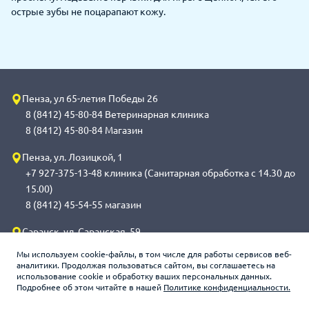
острые зубы не поцарапают кожу.
Пенза, ул 65-летия Победы 26
8 (8412) 45-80-84 Ветеринарная клиника
8 (8412) 45-80-84 Магазин
Пенза, ул. Лозицкой, 1
+7 927-375-13-48 клиника (Санитарная обработка с 14.30 до
15.00)
8 (8412) 45-54-55 магазин
Саранск, ул. Саранская, 59
8 (8342) 314-341, сот 8(9648) 53-43-41 клиника (Санитарная
Мы используем cookie-файлы, в том числе для работы сервисов веб-
обработка с 14.00 до 14.30)
аналитики. Продолжая пользоваться сайтом, вы соглашаетесь на
использование cookie и обработку ваших персональных данных.
8 (8342) 272-275 магазин
Подробнее об этом читайте в нашей
Политике конфиденциальности.