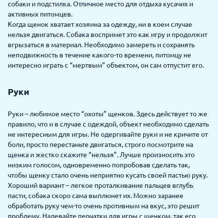
собаки и подстилка. Отличное место для отдыха кусачих и
активных питомцев.
Когда щенок хватает хозяина за одежду, ни в коем случае
нельзя двигаться. Собака воспримет это как игру и продолжит
вгрызаться в материал. Необходимо замереть и сохранять
неподвижность в течение какого-то времени, питомцу не
интересно играть с “мертвым” объектом, он сам отпустит его.
Руки
Руки – любимое место “охоты” щенков. Здесь действует то же
правило, что и в случае с одеждой, объект необходимо сделать
не интересным для игры. Не одергивайте руки и не кричите от
боли, просто перестаньте двигаться, строго посмотрите на
щенка и жестко скажите “нельзя”. Лучше произносить это
низким голосом, одновременно попробовав сделать так,
чтобы щенку стало очень неприятно кусать своей пастью руку.
Хороший вариант – легкое проталкивание пальцев вглубь
пасти, собака скоро сама выплюнет их. Можно заранее
обработать руку чем-то очень противным на вкус, это решит
проблему. Надевайте перчатки для игры с щенком, так его