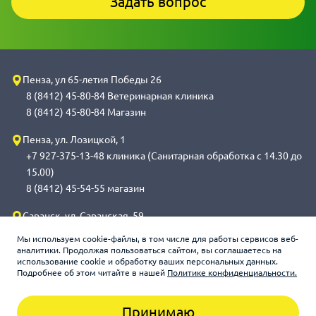
Задать вопрос
Пенза, ул 65-летия Победы 26
8 (8412) 45-80-84 Ветеринарная клиника
8 (8412) 45-80-84 Магазин
Пенза, ул. Лозицкой, 1
+7 927-375-13-48 клиника (Санитарная обработка с 14.30 до
15.00)
8 (8412) 45-54-55 магазин
Саранск, ул. Саранская, 59
8 (8342) 314-341, сот 8(9648) 53-43-41 клиника (Санитарная
Мы используем cookie-файлы, в том числе для работы сервисов веб-
обработка с 14.00 до 14.30)
аналитики. Продолжая пользоваться сайтом, вы соглашаетесь на
использование cookie и обработку ваших персональных данных.
8 (8342) 272-275 магазин
Подробнее об этом читайте в нашей
Политике конфиденциальности.
Принимаю