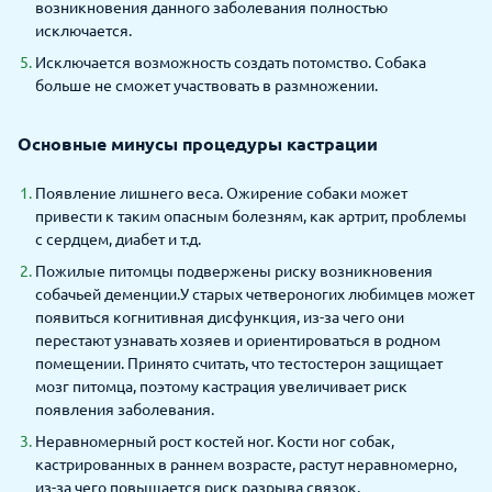
возникновения данного заболевания полностью
исключается.
Исключается возможность создать потомство. Собака
больше не сможет участвовать в размножении.
Основные минусы процедуры кастрации
Появление лишнего веса. Ожирение собаки может
привести к таким опасным болезням, как артрит, проблемы
с сердцем, диабет и т.д.
Пожилые питомцы подвержены риску возникновения
собачьей деменции.У старых четвероногих любимцев может
появиться когнитивная дисфункция, из-за чего они
перестают узнавать хозяев и ориентироваться в родном
помещении. Принято считать, что тестостерон защищает
мозг питомца, поэтому кастрация увеличивает риск
появления заболевания.
Неравномерный рост костей ног. Кости ног собак,
кастрированных в раннем возрасте, растут неравномерно,
из-за чего повышается риск разрыва связок.