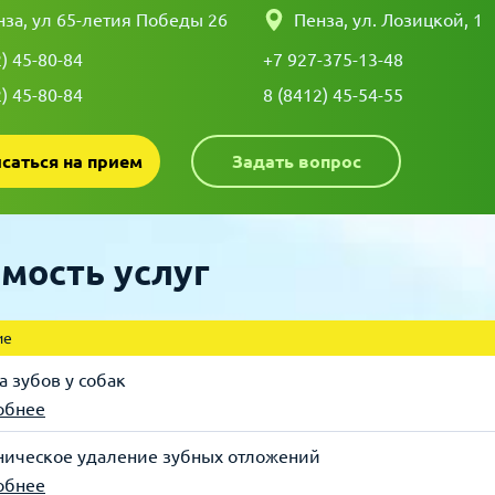
нза, ул 65-летия Победы 26
Пенза, ул. Лозицкой, 1
2) 45-80-84
+7 927-375-13-48
2) 45-80-84
8 (8412) 45-54-55
Записаться на прием
Задать вопрос
мость услуг
ие
а зубов у собак
обнее
ическое удаление зубных отложений
обнее