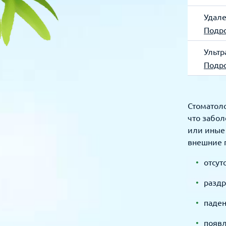
Удале
Подр
Ультр
Подр
Стоматоло
что забол
или иные 
внешние 
отсут
раздр
паден
появл