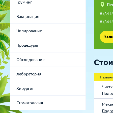
Груминг
Пе
Для рыбок
Процедуры
8 (841
Вакцинация
8 (841
Для рептилий
Обследование
Чипирование
Лаборатория
Процедуры
Хирургия
Обследование
Стои
Стоматология
Лаборатория
Назван
Чистк
Хирургия
Подр
Стоматология
Механ
Подр