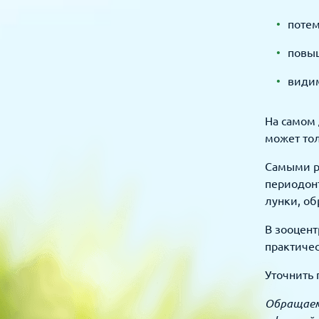
потем
повы
види
На самом 
может тол
Самыми р
периодонт
лунки, об
В зооцент
практиче
Уточнить 
Обращаем