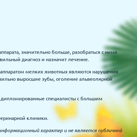
ппарата, значительно больше, разобраться с ними
авильный диагноз и назначит лечение.
 аппаратом мелких животных являются нарушения
авильно выросшие зубы, оголение альвеолярной
ко дипломированные специалисты с большим
теринарной клиники.
информационный характер и не является публичной