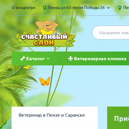
О зооцентре
Пенза, ул 65-летия Победы 26
Пен
Каталог
Ветеринарная клиника
Для кошек
Ветеринар в Пензе и Саранс
Для собак
Груминг
Для птиц
Вакцинация
Ветеринар в Пензе и Саранске
При
Для грызунов и хорьков
Чипирование