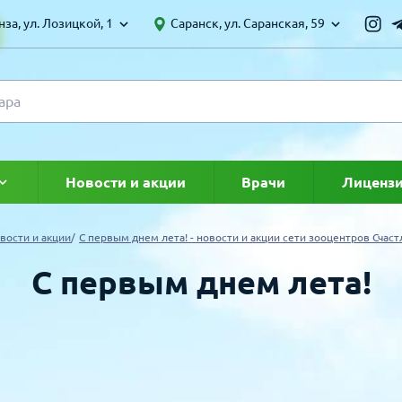
за, ул. Лозицкой, 1
Саранск, ул. Саранская, 59
Новости и акции
Врачи
Лиценз
ке
вости и акции
С первым днем лета! - новости и акции сети зооцентров Счас
С первым днем лета!