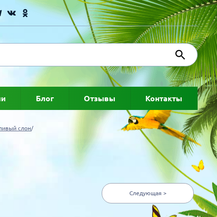
ии
Блог
Отзывы
Контакты
тливый слон
Следующая >