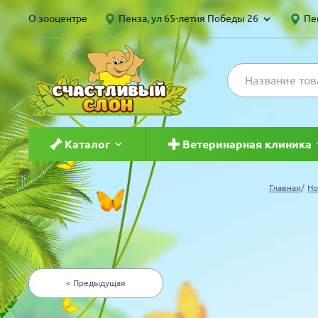
О зооцентре
Пенза, ул 65-летия Победы 26
Пен
Каталог
Ветеринарная клиника
Для кошек
Ветеринар в Пензе и Саранс
Главная
Но
Для собак
Груминг
Для птиц
Вакцинация
< Предыдущая
Для грызунов и хорьков
Чипирование