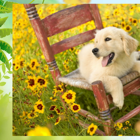
Для рыбок
Процедуры
Для рептилий
Обследование
Лаборатория
Хирургия
Стоматология