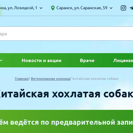
за, ул. Лозицкой, 1
Саранск, ул. Саранская, 59
Новости и акции
Врачи
Лиценз
ке
Главная
Ветеринарная клиника
Китайская хохлатая собака
итайская хохлатая соба
ём ведётся по предварительной запи