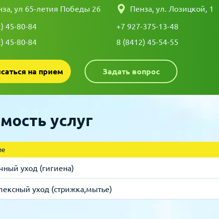
нза, ул 65-летия Победы 26
Пенза, ул. Лозицкой, 1
2) 45-80-84
+7 927-375-13-48
2) 45-80-84
8 (8412) 45-54-55
Записаться на прием
Задать вопрос
мость услуг
ие
чный уход (гигиена)
ексный уход (стрижка,мытье)