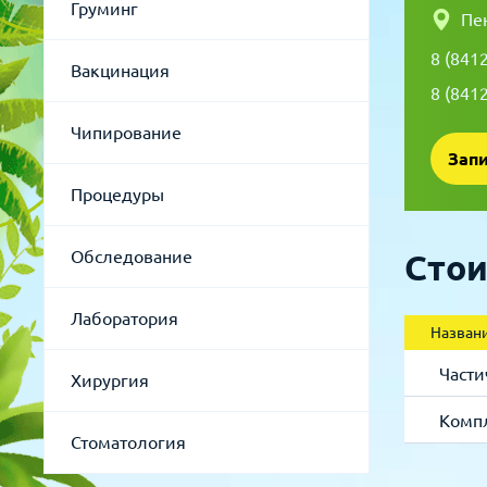
Груминг
Пе
Для рыбок
Процедуры
8 (841
Вакцинация
8 (841
Для рептилий
Обследование
Чипирование
Лаборатория
Процедуры
Хирургия
Обследование
Стои
Стоматология
Лаборатория
Назван
Части
Хирургия
Компл
Стоматология