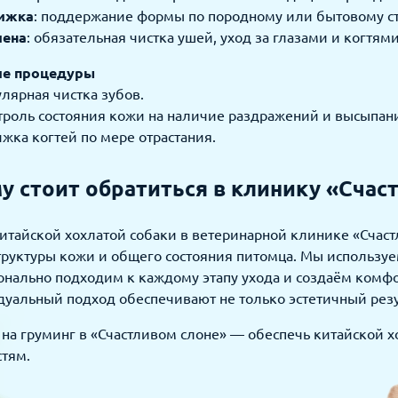
ижка
: поддержание формы по породному или бытовому ст
иена
: обязательная чистка ушей, уход за глазами и когтями
е процедуры
улярная чистка зубов.
троль состояния кожи на наличие раздражений и высыпан
ижка когтей по мере отрастания.
у стоит обратиться в клинику «Счас
итайской хохлатой собаки в ветеринарной клинике «Счаст
труктуры кожи и общего состояния питомца. Мы используе
онально подходим к каждому этапу ухода и создаём комф
уальный подход обеспечивают не только эстетичный резул
на груминг в «Счастливом слоне» — обеспечь китайской х
стям.