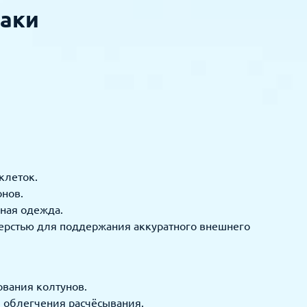
баки
клеток.
онов.
ная одежда.
шерстью для поддержания аккуратного внешнего
ования колтунов.
я облегчения расчёсывания.