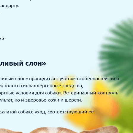
андарту.
.
ий.
тливый слон»
ливый слон» проводится с учётом особенностей типа
м только гипоаллергенные средства,
ортные условия для собаки. Ветеринарный контроль
ьтат, но и здоровье кожи и шерсти.
охлатой собаке уход, соответствующий её