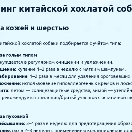
инг китайской хохлатой со
за кожей и шерстью
итайской хохлатой собаки подбирается с учётом типа:
 за голым типом
нуждается в регулярном очищении и увлажнении.
щение
: купание 1–2 раза в неделю с мягким шампунем.
абирование
: 1–2 раза в месяц для удаления ороговевших 
ажнение
: использование гипоаллергенных кремов и лось
ита
: летом — солнцезащитные средства, зимой — утеплён
 рекомендуется эпиляция/бритьё участков с остаточной 
за пуховкой
чёсывание
: 3–4 раза в неделю для предотвращения образ
ание
: раз в 2–3 недели с применением кондиционеров дл