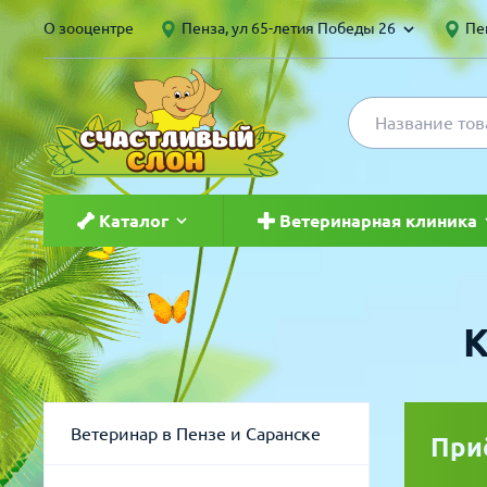
О зооцентре
Пенза, ул 65-летия Победы 26
Пен
Каталог
Ветеринарная клиника
Для кошек
Ветеринар в Пензе и Саранс
К
Для собак
Груминг
Для птиц
Вакцинация
Ветеринар в Пензе и Саранске
При
Для грызунов и хорьков
Чипирование