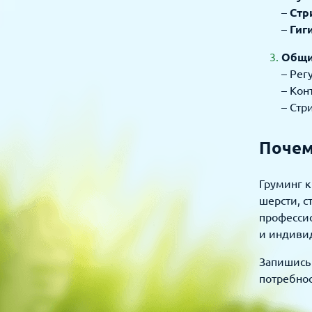
–
Стр
–
Гиг
Общи
– Рег
– Кон
– Стр
Почем
Груминг к
шерсти, с
професси
и индивид
Запишись 
потребно