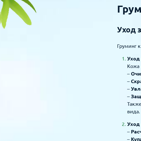
Грум
Уход 
Груминг к
Уход
Кожа 
–
Очи
–
Скр
–
Увл
–
Защ
Также
вида.
Уход 
–
Рас
–
Куп