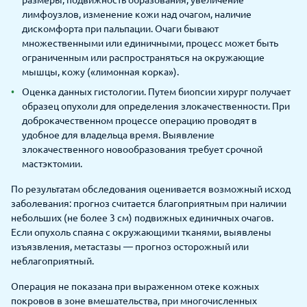
размеры, подвижность образования, увеличение
лимфоузлов, изменение кожи над очагом, наличие
дискомфорта при пальпации. Очаги бывают
множественными или единичными, процесс может быть
ограниченным или распространяться на окружающие
мышцы, кожу («лимонная корка»).
Оценка данных гистологии. Путем биопсии хирург получает
образец опухоли для определения злокачественности. При
доброкачественном процессе операцию проводят в
удобное для владельца время. Выявление
злокачественного новообразования требует срочной
мастэктомии.
По результатам обследования оценивается возможный исход
заболевания: прогноз считается благоприятным при наличии
небольших (не более 3 см) подвижных единичных очагов.
Если опухоль спаяна с окружающими тканями, выявлены
изъязвления, метастазы — прогноз осторожный или
неблагоприятный.
Операция не показана при выраженном отеке кожных
покровов в зоне вмешательства, при многочисленных