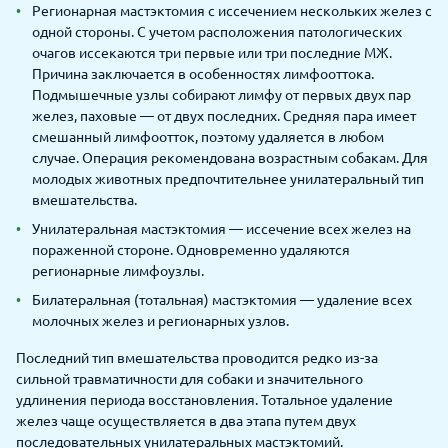
Регионарная мастэктомия с иссечением нескольких желез с
одной стороны. С учетом расположения патологических
очагов иссекаются три первые или три последние МЖ.
Причина заключается в особенностях лимфооттока.
Подмышечные узлы собирают лимфу от первых двух пар
желез, паховые — от двух последних. Средняя пара имеет
смешанный лимфоотток, поэтому удаляется в любом
случае. Операция рекомендована возрастным собакам. Для
молодых животных предпочтительнее унилатеральный тип
вмешательства.
Унилатеральная мастэктомия — иссечение всех желез на
пораженной стороне. Одновременно удаляются
регионарные лимфоузлы.
Билатеральная (тотальная) мастэктомия — удаление всех
молочных желез и регионарных узлов.
Последний тип вмешательства проводится редко из-за
сильной травматичности для собаки и значительного
удлинения периода восстановления. Тотальное удаление
желез чаще осуществляется в два этапа путем двух
последовательных унилатеральных мастэктомий.