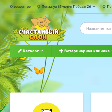
О зооцентре
Пенза, ул 65-летия Победы 26
Пен
Каталог
Ветеринарная клиника
Для кошек
Ветеринар в Пензе и Саранс
Для собак
Груминг
Для птиц
Вакцинация
Для грызунов и хорьков
Чипирование