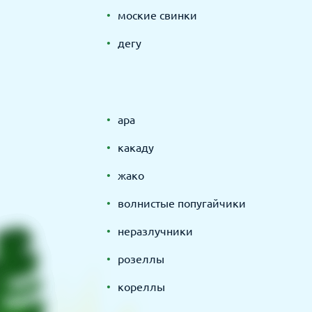
моские свинки
дегу
ара
какаду
жако
волнистые попугайчики
неразлучники
розеллы
кореллы