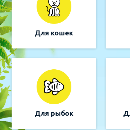
Для рыбок
Процедуры
Для рептилий
Обследование
Для кошек
Лаборатория
Хирургия
Стоматология
Для рыбок
Д