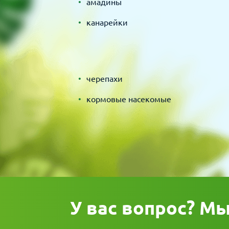
амадины
канарейки
черепахи
кормовые насекомые
У вас вопрос? М