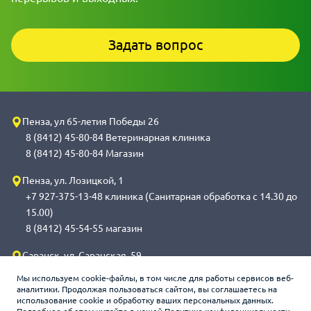
Задать вопрос
Пенза, ул 65-летия Победы 26
8 (8412) 45-80-84 Ветеринарная клиника
8 (8412) 45-80-84 Магазин
Пенза, ул. Лозицкой, 1
+7 927-375-13-48 клиника (Санитарная обработка с 14.30 до
15.00)
8 (8412) 45-54-55 магазин
Саранск, ул. Саранская, 59
8 (8342) 314-341, сот 8(9648) 53-43-41 клиника (Санитарная
Мы используем cookie-файлы, в том числе для работы сервисов веб-
обработка с 14.00 до 14.30)
аналитики. Продолжая пользоваться сайтом, вы соглашаетесь на
использование cookie и обработку ваших персональных данных.
8 (8342) 272-275 магазин