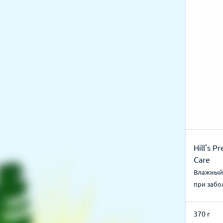
Hill's Pr
Care
Влажный 
при забо
370 г