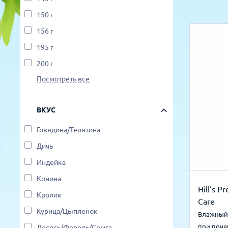
150 г
156 г
195 г
200 г
Посмотреть все
ВКУС
Говядина/Телятина
Дичь
Индейка
Конина
Hill's P
Кролик
Care
Курица/Цыпленок
Влажный 
при поче
Лосось/Форель/Семга