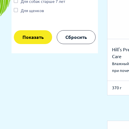
Для собак старше 7 лет
Для щенков
Показать
Сбросить
Hill's P
Care
Влажный 
при поче
370 г