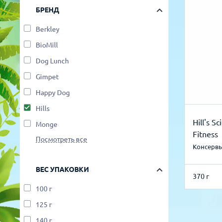
БРЕНД
Для рыбок
Процедуры
Berkley
Для рептилий
BioMill
Обследование
Dog Lunch
Лаборатория
Gimpet
Happy Dog
Хирургия
Hills
Hill's S
Monge
Стоматология
Fitness
Посмотреть все
Консервы
ВЕС УПАКОВКИ
370 г
100 г
125 г
140 г