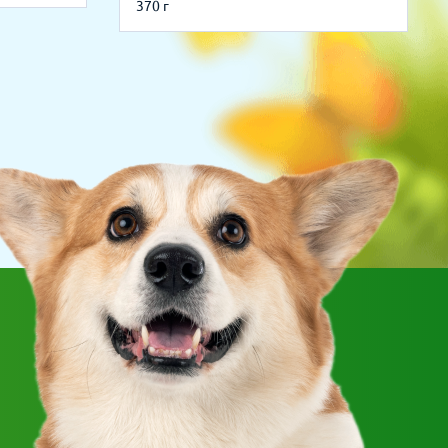
370 г