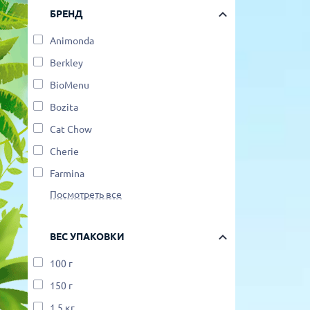
БРЕНД
Для рыбок
Процедуры
Animonda
Для рептилий
Berkley
Обследование
BioMenu
Лаборатория
Bozita
Cat Chow
Хирургия
Cherie
Farmina
Стоматология
Посмотреть все
ВЕС УПАКОВКИ
100 г
150 г
1.5 кг