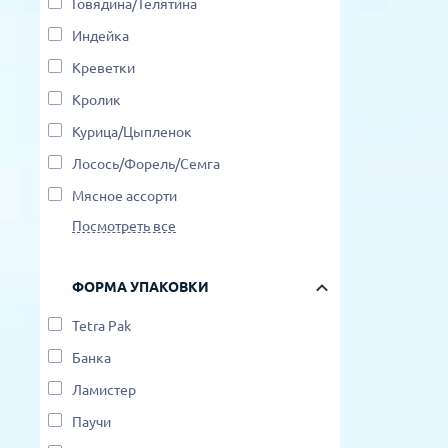
Говядина/Телятина
Индейка
Креветки
Кролик
Курица/Цыпленок
Лосось/Форель/Семга
Мясное ассорти
Посмотреть все
ФОРМА УПАКОВКИ
Tetra Pak
Банка
Ламистер
Паучи