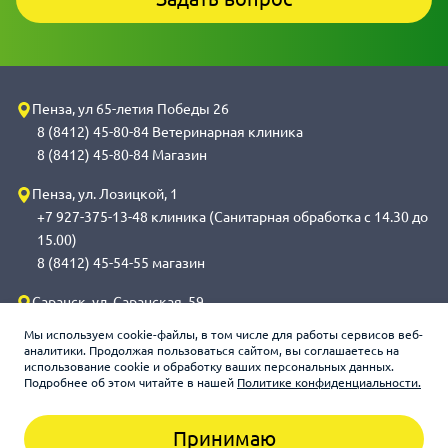
Пенза, ул 65-летия Победы 26
8 (8412) 45-80-84 Ветеринарная клиника
8 (8412) 45-80-84 Магазин
Пенза, ул. Лозицкой, 1
+7 927-375-13-48 клиника (Санитарная обработка с 14.30 до
15.00)
8 (8412) 45-54-55 магазин
Саранск, ул. Саранская, 59
8 (8342) 314-341, сот 8(9648) 53-43-41 клиника (Санитарная
Мы используем cookie-файлы, в том числе для работы сервисов веб-
обработка с 14.00 до 14.30)
аналитики. Продолжая пользоваться сайтом, вы соглашаетесь на
использование cookie и обработку ваших персональных данных.
8 (8342) 272-275 магазин
Подробнее об этом читайте в нашей
Политике конфиденциальности.
Принимаю