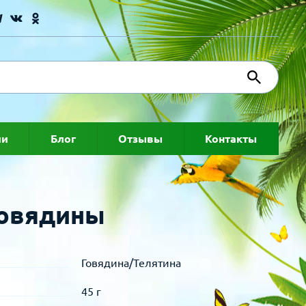
ии
Блог
Отзывы
Контакты
говядины
Говядина/Телятина
45 г