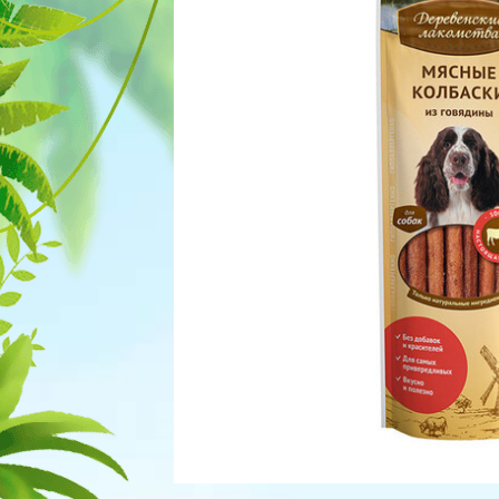
Для рыбок
Процедуры
Для рептилий
Обследование
Лаборатория
Хирургия
Стоматология