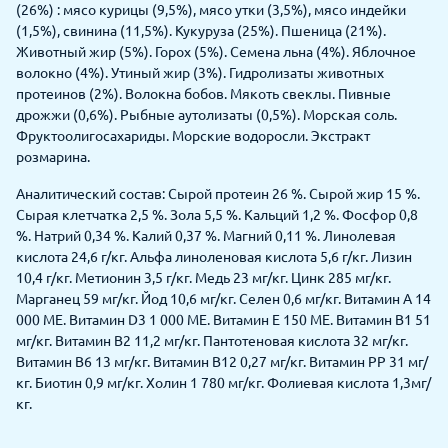
(26%) : мясо курицы (9,5%), мясо утки (3,5%), мясо индейки
(1,5%), свинина (11,5%). Кукуруза (25%). Пшеница (21%).
Животный жир (5%). Горох (5%). Семена льна (4%). Яблочное
волокно (4%). Утиный жир (3%). Гидролизаты животных
протеинов (2%). Волокна бобов. Мякоть свеклы. Пивные
дрожжи (0,6%). Рыбные аутолизаты (0,5%). Морская соль.
Фруктоолигосахариды. Морские водоросли. Экстракт
розмарина.
Аналитический состав: Сырой протеин 26 %. Сырой жир 15 %.
Сырая клетчатка 2,5 %. Зола 5,5 %. Кальций 1,2 %. Фосфор 0,8
%. Натрий 0,34 %. Калий 0,37 %. Магний 0,11 %. Линолевая
кислота 24,6 г/кг. Альфа линоленовая кислота 5,6 г/кг. Лизин
10,4 г/кг. Метионин 3,5 г/кг. Медь 23 мг/кг. Цинк 285 мг/кг.
Марганец 59 мг/кг. Йод 10,6 мг/кг. Селен 0,6 мг/кг. Витамин A 14
000 МЕ. Витамин D3 1 000 МЕ. Витамин E 150 МЕ. Витамин B1 51
мг/кг. Витамин B2 11,2 мг/кг. Пантотеновая кислота 32 мг/кг.
Витамин B6 13 мг/кг. Витамин B12 0,27 мг/кг. Витамин PP 31 мг/
кг. Биотин 0,9 мг/кг. Холин 1 780 мг/кг. Фолиевая кислота 1,3мг/
кг.