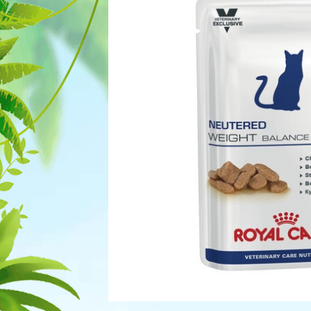
Для рыбок
Процедуры
Для рептилий
Обследование
Лаборатория
Хирургия
Стоматология