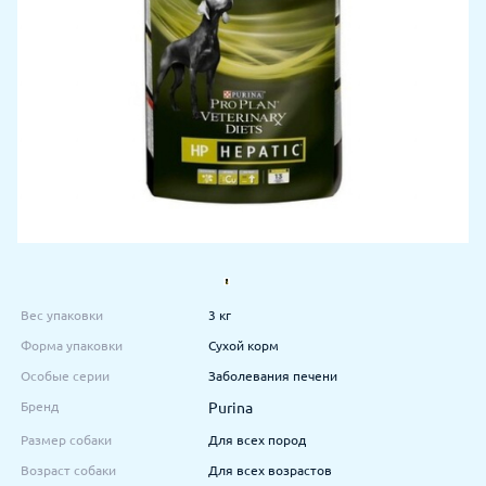
Вес упаковки
3 кг
Форма упаковки
Сухой корм
Особые серии
Заболевания печени
Бренд
Purina
Размер собаки
Для всех пород
Возраст собаки
Для всех возрастов