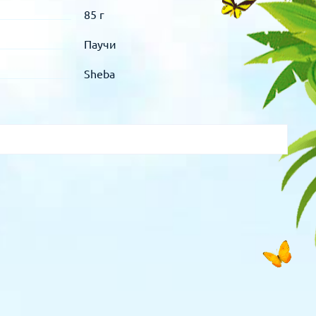
85 г
Паучи
Sheba