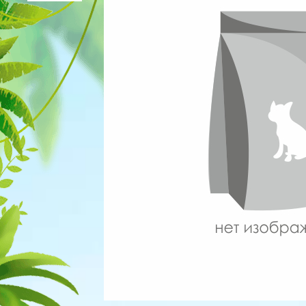
Для рыбок
Процедуры
Для рептилий
Обследование
Лаборатория
Хирургия
Стоматология