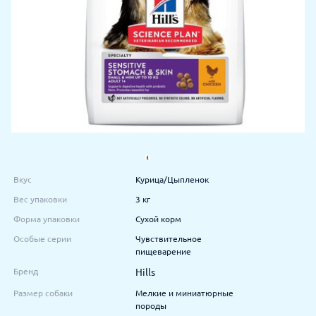
Вкус
Курица/Цыпленок
Вес упаковки
3 кг
Форма упаковки
Сухой корм
Особые серии
Чувствительное
пищеварение
Бренд
Hills
Размер собаки
Мелкие и миниатюрные
породы