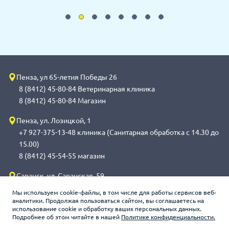
Пенза, ул 65-летия Победы 26
8 (8412) 45-80-84 Ветеринарная клиника
8 (8412) 45-80-84 Магазин
Пенза, ул. Лозицкой, 1
+7 927-375-13-48 клиника (Санитарная обработка с 14.30 до
15.00)
8 (8412) 45-54-55 магазин
Саранск, ул. Саранская, 59
8 (8342) 314-341, сот 8(9648) 53-43-41 клиника (Санитарная
Мы используем cookie-файлы, в том числе для работы сервисов веб-
обработка с 14.00 до 14.30)
аналитики. Продолжая пользоваться сайтом, вы соглашаетесь на
использование cookie и обработку ваших персональных данных.
8 (8342) 272-275 магазин
Подробнее об этом читайте в нашей
Политике конфиденциальности.