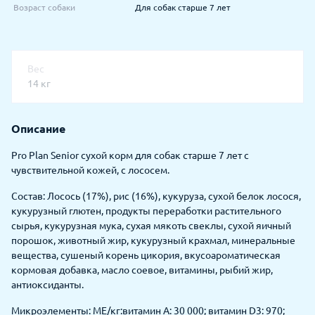
Возраст собаки
Для собак старше 7 лет
Вес
14 кг
Описание
Pro Plan Senior сухой корм для собак старше 7 лет с
чувствительной кожей, с лососем.
Состав: Лосось (17%), рис (16%), кукуруза, сухой белок лосося,
кукурузный глютен, продукты переработки растительного
сырья, кукурузная мука, сухая мякоть свеклы, сухой яичный
порошок, животный жир, кукурузный крахмал, минеральные
вещества, сушеный корень цикория, вкусоароматическая
кормовая добавка, масло соевое, витамины, рыбий жир,
антиоксиданты.
Микроэлементы: МЕ/кг:витамин A: 30 000; витамин D3: 970;