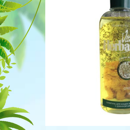
Для рыбок
Процедуры
Для рептилий
Обследование
Лаборатория
Хирургия
Стоматология