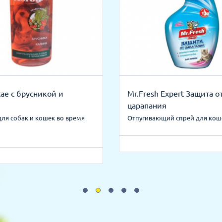
tae с брусникой и
Mr.Fresh Expert Защита о
царапания
ля собак и кошек во время
Отпугивающий спрей для кош