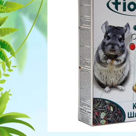
Для рыбок
Процедуры
Для рептилий
Обследование
Лаборатория
Хирургия
Стоматология