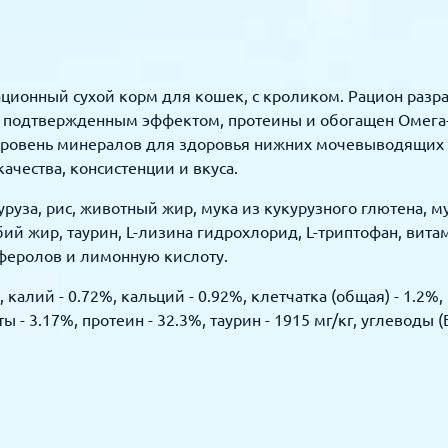
лнорационный сухой корм для кошек, с кроликом. Рацион ра
и подтвержденным эффектом, протеины и обогащен Омега
уровень минералов для здоровья нижних мочевыводящих 
ачества, консистенции и вкуса.
уруза, рис, животный жир, мука из кукурузного глютена, м
ий жир, таурин, L-лизина гидрохлорид, L-триптофан, вит
оферолов и лимонную кислоту.
калий - 0.72%, кальций - 0.92%, клетчатка (общая) - 1.2%,
 - 3.17%, протеин - 32.3%, таурин - 1915 мг/кг, углеводы (Б