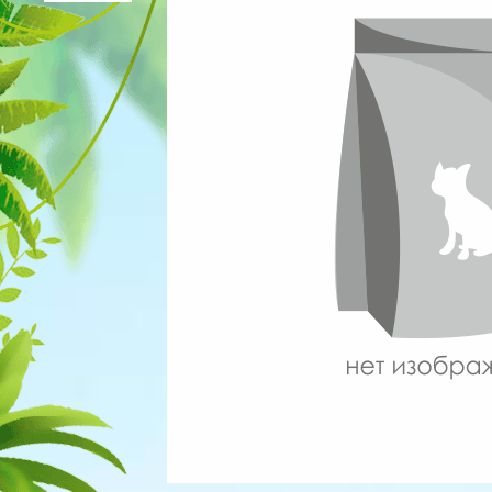
Для рыбок
Процедуры
Для рептилий
Обследование
Лаборатория
Хирургия
Стоматология