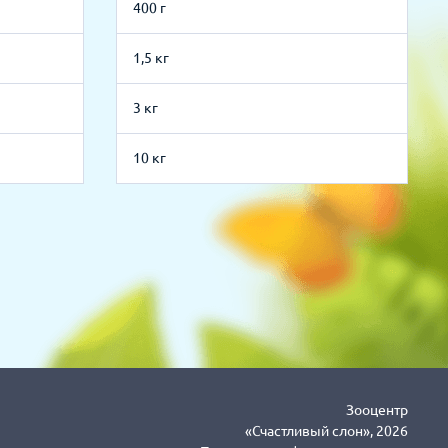
400 г
1,5 кг
3 кг
10 кг
Зооцентр
«Счастливый слон», 2026