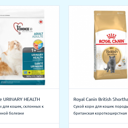
ce URINARY HEALTH
Royal Canin British Shortha
м для кошек, склонных к
Сухой корм для кошек пород
нной болезни
британская короткошерстная