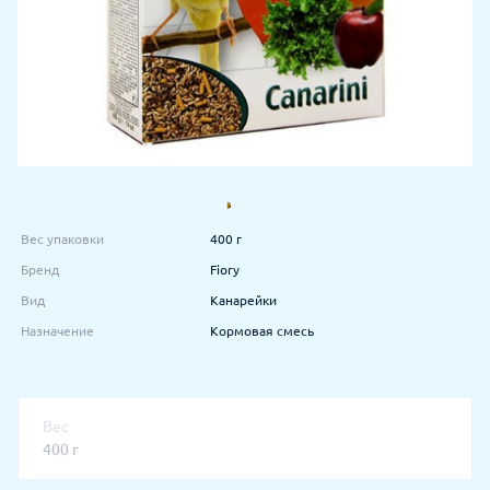
Вес упаковки
400 г
Бренд
Fiory
Вид
Канарейки
Назначение
Кормовая смесь
Вес
400 г