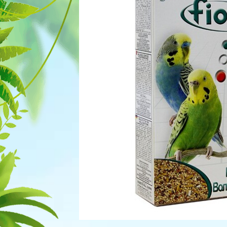
Для рыбок
Процедуры
Для рептилий
Обследование
Лаборатория
Хирургия
Стоматология