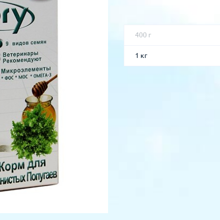
400 г
1 кг