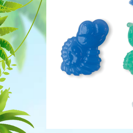
Для рыбок
Процедуры
Для рептилий
Обследование
Лаборатория
Хирургия
Стоматология