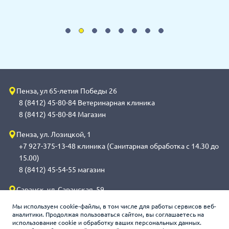
Пенза, ул 65-летия Победы 26
8 (8412) 45-80-84 Ветеринарная клиника
8 (8412) 45-80-84 Магазин
Пенза, ул. Лозицкой, 1
+7 927-375-13-48 клиника (Санитарная обработка с 14.30 до
15.00)
8 (8412) 45-54-55 магазин
Саранск, ул. Саранская, 59
8 (8342) 314-341, сот 8(9648) 53-43-41 клиника (Санитарная
Мы используем cookie-файлы, в том числе для работы сервисов веб-
обработка с 14.00 до 14.30)
аналитики. Продолжая пользоваться сайтом, вы соглашаетесь на
использование cookie и обработку ваших персональных данных.
8 (8342) 272-275 магазин