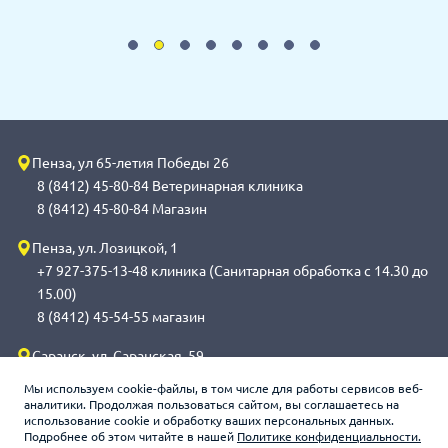
Пенза, ул 65-летия Победы 26
8 (8412) 45-80-84 Ветеринарная клиника
8 (8412) 45-80-84 Магазин
Пенза, ул. Лозицкой, 1
+7 927-375-13-48 клиника (Санитарная обработка с 14.30 до
15.00)
8 (8412) 45-54-55 магазин
Саранск, ул. Саранская, 59
8 (8342) 314-341, сот 8(9648) 53-43-41 клиника (Санитарная
Мы используем cookie-файлы, в том числе для работы сервисов веб-
обработка с 14.00 до 14.30)
аналитики. Продолжая пользоваться сайтом, вы соглашаетесь на
использование cookie и обработку ваших персональных данных.
8 (8342) 272-275 магазин
Подробнее об этом читайте в нашей
Политике конфиденциальности.