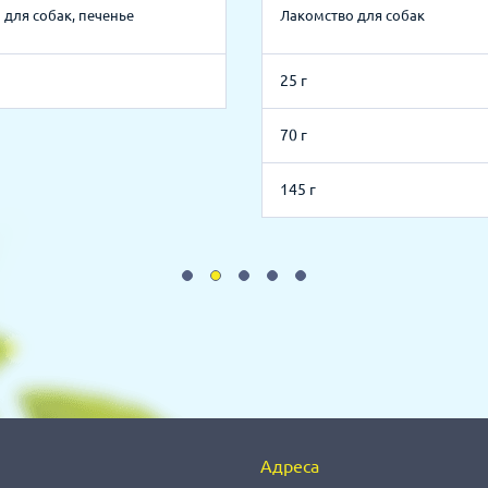
 для собак, печенье
Лакомство для собак
25 г
70 г
145 г
Адреса