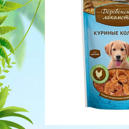
Для рыбок
Процедуры
Для рептилий
Обследование
Лаборатория
Хирургия
Стоматология