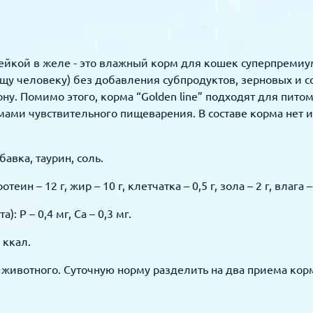
дейкой в желе - это влажный корм для кошек суперпремиу
ищу человеку) без добавления субпродуктов, зерновых и 
ну. Помимо этого, корма “Golden line” подходят для пито
мами чувствительного пищеварения. В составе корма нет и
авка, таурин, соль.
ин – 12 г, жир – 10 г, клетчатка – 0,5 г, зола – 2 г, влага – 8
: P – 0,4 мг, Ca – 0,3 мг.
 ккал.
са животного. Суточную норму разделить на два приема ко