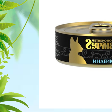
Для рыбок
Процедуры
Для рептилий
Обследование
Лаборатория
Хирургия
Стоматология