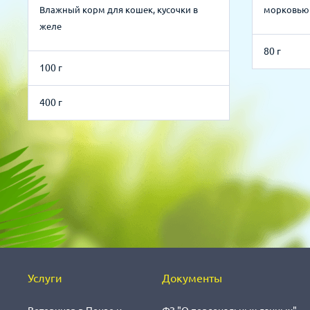
Влажный корм для кошек, кусочки в
морковью 
желе
80 г
100 г
400 г
Услуги
Документы