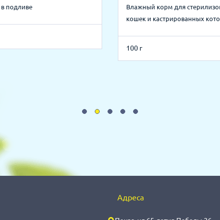
в подливе
Влажный корм для стерилиз
кошек и кастрированных кото
100 г
Адреса