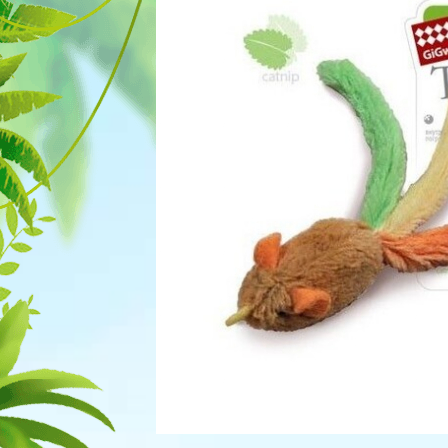
Для рыбок
Процедуры
Для рептилий
Обследование
Лаборатория
Хирургия
Стоматология