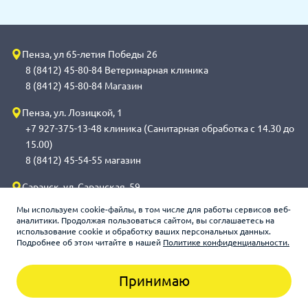
Пенза, ул 65-летия Победы 26
8 (8412) 45-80-84 Ветеринарная клиника
8 (8412) 45-80-84 Магазин
Пенза, ул. Лозицкой, 1
+7 927-375-13-48 клиника (Санитарная обработка с 14.30 до
15.00)
8 (8412) 45-54-55 магазин
Саранск, ул. Саранская, 59
8 (8342) 314-341, сот 8(9648) 53-43-41 клиника (Санитарная
Мы используем cookie-файлы, в том числе для работы сервисов веб-
обработка с 14.00 до 14.30)
аналитики. Продолжая пользоваться сайтом, вы соглашаетесь на
использование cookie и обработку ваших персональных данных.
8 (8342) 272-275 магазин
Подробнее об этом читайте в нашей
Политике конфиденциальности.
Принимаю
Зооцентр «Счастливый слон», 2026