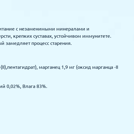
 питание с незаменимыми минералами и
сти, крепких суставах, устойчивом иммунитете.
й замедляет процесс старения.
I),пентагидрат), марганец 1,9 мг (оксид марганца -II
ий 0,02%, Влага 83%.