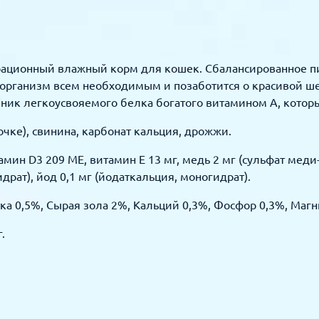
норационный влажный корм для кошек. Сбалансированное
организм всем необходимым и позаботится о красивой шер
ник легкоусвояемого белка богатого витамином А, которы
сочке), свинина, карбонат кальция, дрожжи.
мин D3 209 МЕ, витамин Е 13 мг, медь 2 мг (сульфат меди-(I
гидрат), йод 0,1 мг (йодаткальция, моногидрат).
ка 0,5%, Сырая зола 2%, Кальций 0,3%, Фосфор 0,3%, Магн
.