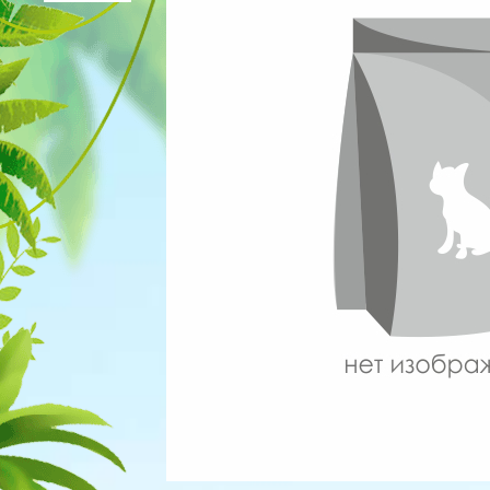
Для рыбок
Процедуры
Для рептилий
Обследование
Лаборатория
Хирургия
Стоматология