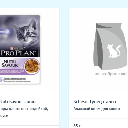
Nutrisavour Junior
Schesir Тунец с алоэ
орм для котят с индейкой,
Влажный корм для кошек
соусе
85 г