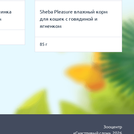
чинка
Sheba Pleasure влажный корм
для кошек с говядиной и
м
ягненком
85 г
Зооцентр
«Счастливый слон», 2026