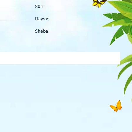
80 г
Паучи
Sheba