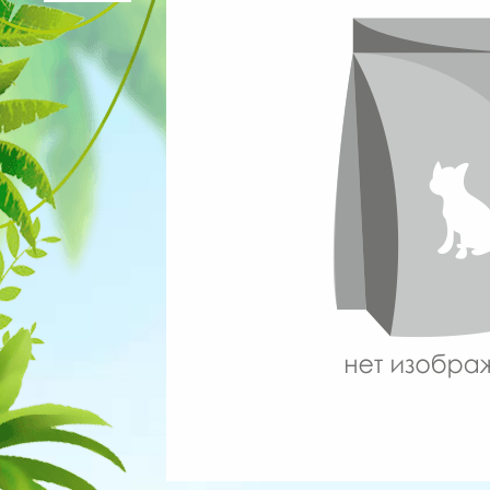
Для рыбок
Процедуры
Для рептилий
Обследование
Лаборатория
Хирургия
Стоматология