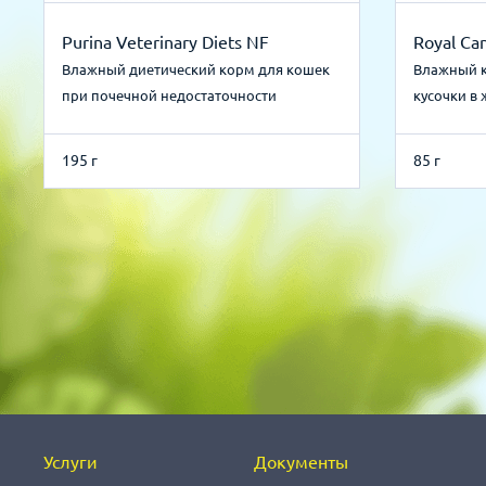
Purina Veterinary Diets NF
Royal Can
Влажный диетический корм для кошек
Влажный к
при почечной недостаточности
кусочки в
195 г
85 г
Услуги
Документы