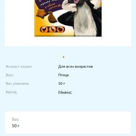
Возраст кошки
Для всех возрастов
Вкус
Птица
Вес упаковки
50 г
Бренд
Мнямс
Вес
50 г