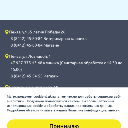
Пенза, ул 65-летия Победы 26
8 (8412) 45-80-84 Ветеринарная клиника
8 (8412) 45-80-84 Магазин
Пенза, ул. Лозицкой, 1
+7 927-375-13-48 клиника (Санитарная обработка с 14.30 до
15.00)
8 (8412) 45-54-55 магазин
Саранск, ул. Саранская, 59
8 (8342) 314-341, сот 8(9648) 53-43-41 клиника (Санитарная
Мы используем cookie-файлы, в том числе для работы сервисов веб-
обработка с 14.00 до 14.30)
аналитики. Продолжая пользоваться сайтом, вы соглашаетесь на
использование cookie и обработку ваших персональных данных.
8 (8342) 272-275 магазин
Подробнее об этом читайте в нашей
Политике конфиденциальности.
Принимаю