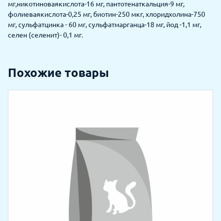
мг,никотиноваякислота-16 мг, пантотенаткальция-9 мг,
фолиеваякислота-0,25 мг, биотин-250 мкг, хлоридхолина-750
мг, сульфатцинка - 60 мг, сульфатмарганца-18 мг, йод -1,1 мг,
селен (селенит)- 0,1 мг.
Похожие товары