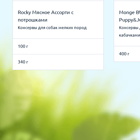
Rocky Мясное Ассорти с
Monge B
потрошками
Puppy&J
Консервы для собак мелких пород
Консервы 
кабачкам
100 г
400 г
340 г