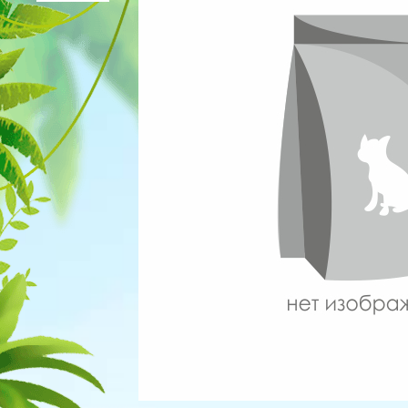
Для рыбок
Процедуры
Для рептилий
Обследование
Лаборатория
Хирургия
Стоматология