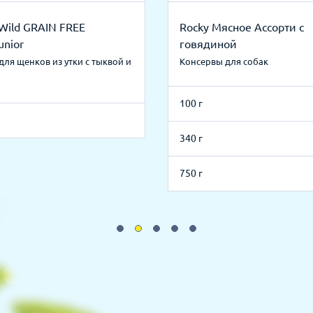
Wild GRAIN FREE
Rocky Мясное Ассорти с
unior
говядиной
для щенков из утки с тыквой и
Консервы для собак
и
100 г
340 г
750 г