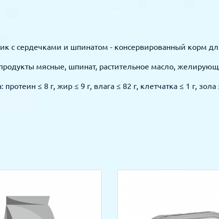
к с сердечками и шпинатом - консервированный корм для
бпродукты мясные, шпинат, растительное масло, желирующа
ротеин ≤ 8 г, жир ≤ 9 г, влага ≤ 82 г, клетчатка ≤ 1 г, зола ≤