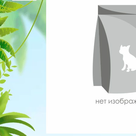
Для рыбок
Процедуры
Для рептилий
Обследование
Лаборатория
Хирургия
Стоматология