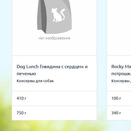
Dog Lunch Говядина с сердцем и
Rocky Мя
печенью
потрошк
Консервы для собак
Консервы 
410 г
100 г
750 г
340 г