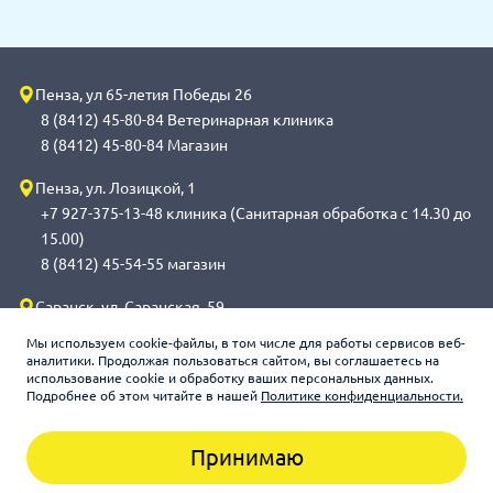
Пенза, ул 65-летия Победы 26
8 (8412) 45-80-84 Ветеринарная клиника
8 (8412) 45-80-84 Магазин
Пенза, ул. Лозицкой, 1
+7 927-375-13-48 клиника (Санитарная обработка с 14.30 до
15.00)
8 (8412) 45-54-55 магазин
Саранск, ул. Саранская, 59
8 (8342) 314-341, сот 8(9648) 53-43-41 клиника (Санитарная
Мы используем cookie-файлы, в том числе для работы сервисов веб-
обработка с 14.00 до 14.30)
аналитики. Продолжая пользоваться сайтом, вы соглашаетесь на
использование cookie и обработку ваших персональных данных.
8 (8342) 272-275 магазин
Подробнее об этом читайте в нашей
Политике конфиденциальности.
Принимаю
Зооцентр «Счастливый слон», 2026