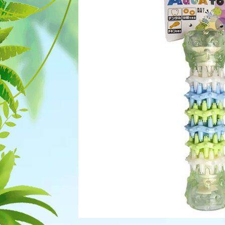
Для рыбок
Процедуры
Для рептилий
Обследование
Лаборатория
Хирургия
Стоматология