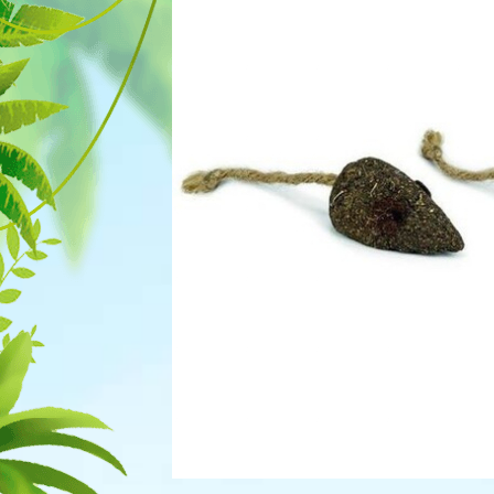
Для рыбок
Процедуры
Для рептилий
Обследование
Лаборатория
Хирургия
Стоматология