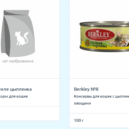
 Филе цыпленка
Berkley №8
корм для кошек
Консервы для кошек с цыпле
овощами
100 г