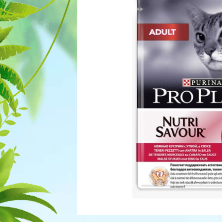
Для рыбок
Процедуры
Для рептилий
Обследование
Лаборатория
Хирургия
Стоматология