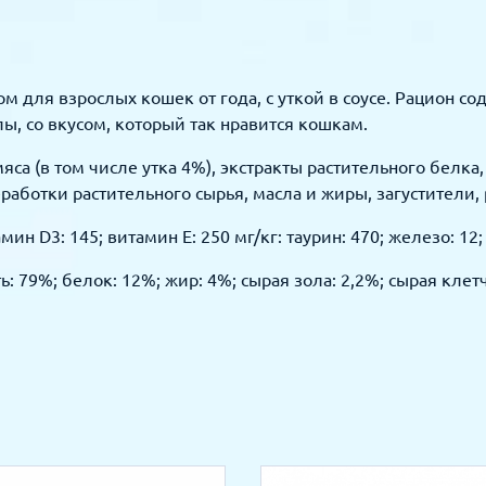
корм для взрослых кошек от года, с уткой в соусе. Рацион
, со вкусом, который так нравится кошкам.
мяса (в том числе утка 4%), экстракты растительного белк
аботки растительного сырья, масла и жиры, загустители, 
 D3: 145; витамин E: 250 мг/кг: таурин: 470; железо: 12; йо
: 79%; белок: 12%; жир: 4%; сырая зола: 2,2%; сырая клет