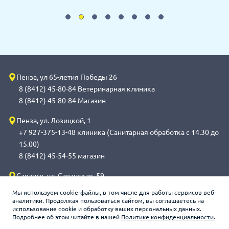
Пенза, ул 65-летия Победы 26
8 (8412) 45-80-84 Ветеринарная клиника
8 (8412) 45-80-84 Магазин
Пенза, ул. Лозицкой, 1
+7 927-375-13-48 клиника (Санитарная обработка с 14.30 до
15.00)
8 (8412) 45-54-55 магазин
Саранск, ул. Саранская, 59
8 (8342) 314-341, сот 8(9648) 53-43-41 клиника (Санитарная
Мы используем cookie-файлы, в том числе для работы сервисов веб-
обработка с 14.00 до 14.30)
аналитики. Продолжая пользоваться сайтом, вы соглашаетесь на
использование cookie и обработку ваших персональных данных.
8 (8342) 272-275 магазин
Подробнее об этом читайте в нашей
Политике конфиденциальности.