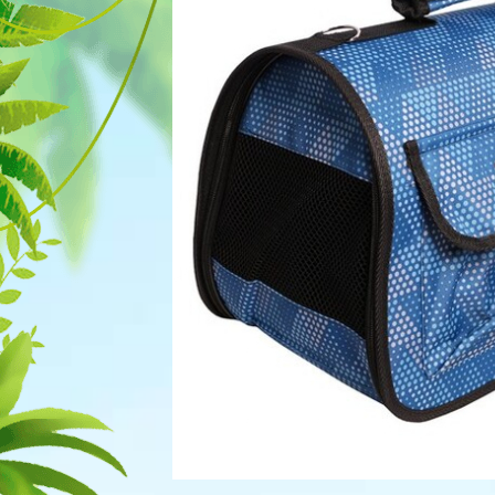
Для рыбок
Процедуры
Для рептилий
Обследование
Лаборатория
Хирургия
Стоматология