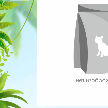
Для рыбок
Процедуры
Для рептилий
Обследование
Лаборатория
Хирургия
Стоматология