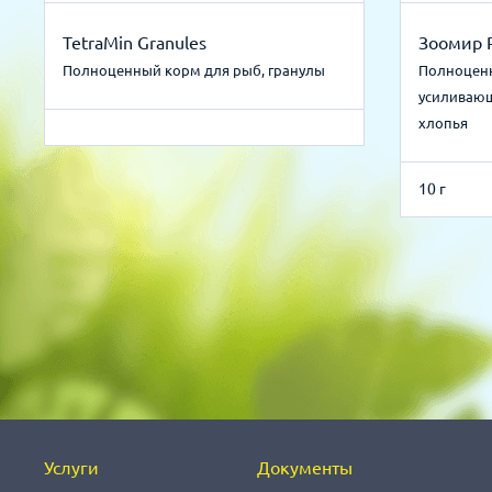
TetraMin Granules
Зоомир 
Полноценный корм для рыб, гранулы
Полноценн
усиливающ
хлопья
10 г
Услуги
Документы