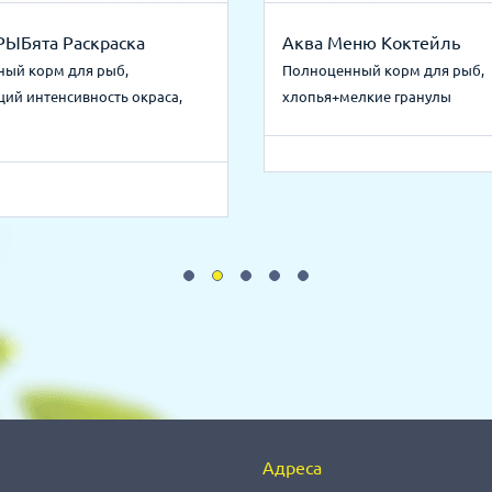
РЫБята Раскраска
Аква Меню Коктейль
ый корм для рыб,
Полноценный корм для рыб,
ий интенсивность окраса,
хлопья+мелкие гранулы
Адреса