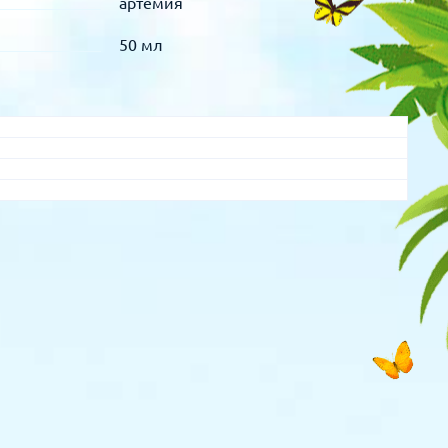
артемия
50 мл