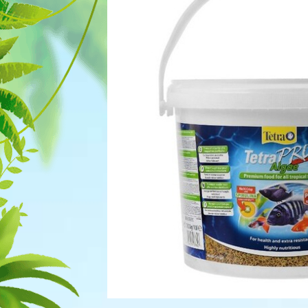
Для рыбок
Процедуры
Для рептилий
Обследование
Лаборатория
Хирургия
Стоматология