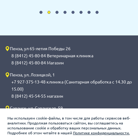
Пенза, ул 65-летия Победы 26
8 (8412) 45-80-84 Ветеринарная клиника
8 (8412) 45-80-84 Магазин
Пенза, ул. Лозицкой, 1
+7 927-375-13-48 клиника (Санитарная обработка с 14.30 до
15.00)
8 (8412) 45-54-55 магазин
Саранск, ул. Саранская, 59
8 (8342) 314-341, сот 8(9648) 53-43-41 клиника (Санитарная
Мы используем cookie-файлы, в том числе для работы сервисов веб-
обработка с 14.00 до 14.30)
аналитики. Продолжая пользоваться сайтом, вы соглашаетесь на
использование cookie и обработку ваших персональных данных.
8 (8342) 272-275 магазин
Подробнее об этом читайте в нашей
Политике конфиденциальности.