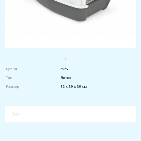
Бренд
MPS
Тип
Лоток
Размер
52 х 39 х 39 см
Вес