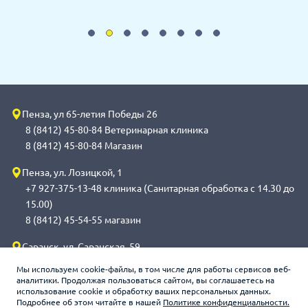
Пенза, ул 65-летия Победы 26
8 (8412) 45-80-84 Ветеринарная клиника
8 (8412) 45-80-84 Магазин
Пенза, ул. Лозицкой, 1
+7 927-375-13-48 клиника (Санитарная обработка с 14.30 до
15.00)
8 (8412) 45-54-55 магазин
Саранск, ул. Саранская, 59
8 (8342) 314-341, сот 8(9648) 53-43-41 клиника (Санитарная
Мы используем cookie-файлы, в том числе для работы сервисов веб-
обработка с 14.00 до 14.30)
аналитики. Продолжая пользоваться сайтом, вы соглашаетесь на
использование cookie и обработку ваших персональных данных.
8 (8342) 272-275 магазин
Подробнее об этом читайте в нашей
Политике конфиденциальности.