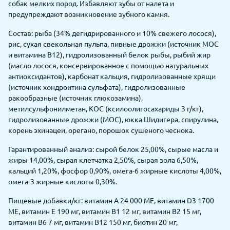
собак мелких пород. Избавляют зубы от налета и
предупреждают возникновение зубного камня.
Состав: рыба (34% дегидрированного и 10% свежего лосося),
рис, сухая свекольная пульпа, пивные дрожжи (источник МОС
и витамина B12), гидролизованный белок рыбы, рыбий жир
(масло лосося, консервированное с помощью натуральных
антиоксидантов), карбонат кальция, гидролизованные хрящи
(источник хондроитина сульфата), гидролизованные
ракообразные (источник глюкозамина),
метилсульфонилметан, КОС (ксилоолигосахариды 3 г/кг),
гидролизованные дрожжи (МОС), юкка Шидигера, спирулина,
корень эхинацеи, орегано, порошок сушеного чеснока.
Гарантированный анализ: сырой белок 25,00%, сырые масла и
жиры 14,00%, сырая клетчатка 2,50%, сырая зола 6,50%,
кальций 1,20%, фосфор 0,90%, омега-6 жирные кислоты 4,00%,
омега-3 жирные кислоты 0,30%.
Пищевые добавки/кг: витамин А 24 000 МЕ, витамин D3 1700
МЕ, витамин Е 190 мг, витамин В1 12 мг, витамин В2 15 мг,
витамин В6 7 мг, витамин В12 150 мг, биотин 20 мг,