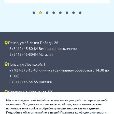
Пенза, ул 65-летия Победы 26
8 (8412) 45-80-84 Ветеринарная клиника
8 (8412) 45-80-84 Магазин
Пенза, ул. Лозицкой, 1
+7 927-375-13-48 клиника (Санитарная обработка с 14.30 до
15.00)
8 (8412) 45-54-55 магазин
Саранск, ул. Саранская, 59
8 (8342) 314-341, сот 8(9648) 53-43-41 клиника (Санитарная
Мы используем cookie-файлы, в том числе для работы сервисов веб-
обработка с 14.00 до 14.30)
аналитики. Продолжая пользоваться сайтом, вы соглашаетесь на
использование cookie и обработку ваших персональных данных.
8 (8342) 272-275 магазин
Подробнее об этом читайте в нашей
Политике конфиденциальности.